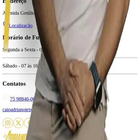
Endereço
Avenida Getúlio Vargas, 123 Centro - Feira de Santana - Ba
Localização
Horário de Funcionamento
Segunda a Sexta - 07 às 20hrs
Sábado - 07 às 16hrs
Contatos
75 98846-0046
caioadrianoteixeira@gmail.com