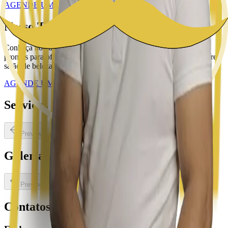
AGENDE UM HORÁRIO
Nosso Time
Conheça nossa equipe de profissionais altamente qualificados,
prontos para oferecer o melhor em serviços de barbearia, manicure e
salão de beleza, unisex.
AGENDE UM HORÁRIO
NOSSOS SERVIÇOS
Serviços
Previous slide
Next slide
Galeria
Previous slide
Next slide
Contatos