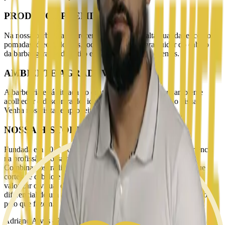
PRODUTOS PREMIUM
Na nossa barbearia, oferecemos produtos de alta qualidade, como
pomadas, óleos e loções, todos formulados para cuidar do cabelo e
da barba, garantindo estilo e saúde para nossos clientes.
AMBIENTE AGRADÁVEL
A barbearia está situada no centro da cidade, com um ambiente
acolhedor e descontraído, ideal para relaxar e cuidar do visual.
Venha nos visitar e aproveite a experiência!
NOSSA HISTÓRIA
Fundada em 2018 por Adriano Alves, com 24 anos de experiência
na profissão, nossa barbearia é referência em cuidado e estilo.
Combinamos tradição e modernidade para oferecer mais do que
cortes de cabelo e barba: uma experiência única, pensada para
valorizar o visual e a confiança de cada cliente. Venha descobrir o
diferencial de um atendimento feito por especialistas apaixonados
pelo que fazem.
Adriano Alves
-
Diretor e Fundador