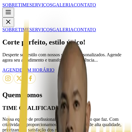
SOBRE
TIME
SERVIÇOS
GALERIA
CONTATO
SOBRE
TIME
SERVIÇOS
GALERIA
CONTATO
Corte perfeito, estilo único!
Desperte seu estilo com nossos serviços personalizados. Agende
agora seu atendimento e transforme sua aparência...
AGENDE UM HORÁRIO
Quem Somos
TIME QUALIFICADO
Nossa equipe de profissionais é apaixonada pelo que faz. Com
criatividade, proporcionamos cortes e serviços de alta qualidade,
priorizando a satisfação dos nossos clientes.